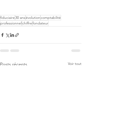
fiduciaire
30 ans
évolution
comptabilité
professionnel
chiffre
fondateur
Voir tout
Posts récents