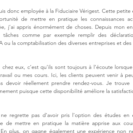
uis donc employée à la Fiduciaire Vérigest. Cette petite e
rtunité de mettre en pratique les connaissances acq
ée, j’ai appris énormément de choses. Depuis mon e
es tâches comme par exemple remplir des déclaratio
ou la comptabilisation des diverses entreprises et des
chez eux, c’est qu’ils sont toujours à l’écoute lorsque 
avail ou mes cours. Ici, les clients peuvent venir à pe
 devoir réellement prendre rendez-vous. Je trouve 
ment puisque cette disponibilité améliore la satisfactio
ne regrette pas d’avoir pris l’option des études en 
e de mettre en pratique la matière apprise aux cours 
En plus, on gagne également une expérience non nég