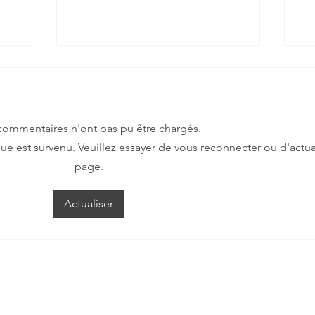
commentaires n'ont pas pu être chargés.
e est survenu. Veuillez essayer de vous reconnecter ou d'actual
page.
n
Abolition de la valeur
S
Actualiser
locative
T