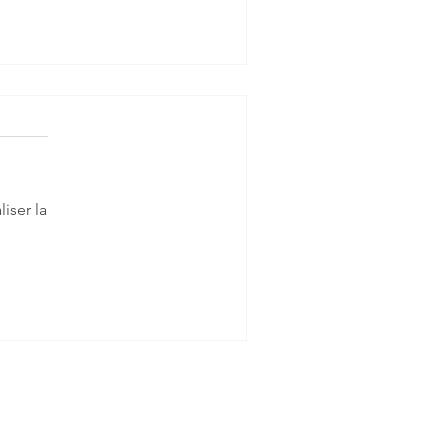
iser la
uppression du décompte
VA easy