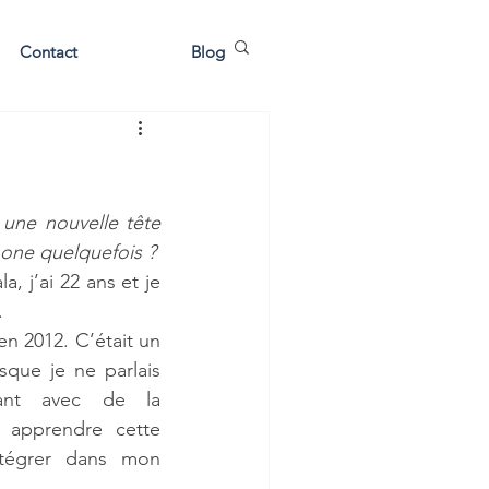
Contact
Blog
une nouvelle tête 
chez Vérigest. Qui est cette nouvelle employée qui vous répond au téléphone quelquefois ? 
, j’ai 22 ans et je 
.
en 2012. C’était un 
que je ne parlais 
ant avec de la 
à apprendre cette 
tégrer dans mon 