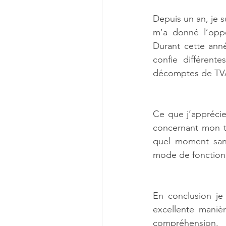
Depuis un an, je s
m’a donné l’oppo
Durant cette ann
confie différent
décomptes de TVA 
Ce que j’apprécie 
concernant mon tr
quel moment sans
mode de fonctionne
En conclusion je 
excellente manièr
compréhension.  