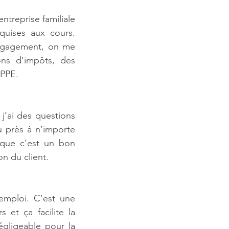
ntreprise familiale 
uises aux cours. 
ngagement, on me 
ns d’impôts, des 
 PPE.
j’ai des questions 
u près à n’importe 
que c’est un bon 
n du client.
emploi. C’est une 
et ça facilite la 
ligeable pour la 