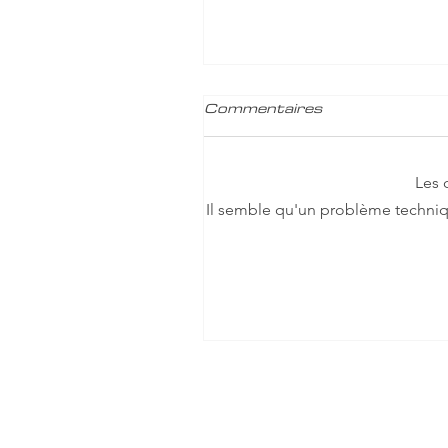
Commentaires
Les 
Il semble qu'un problème techniqu
Qu'est-ce que l'allocatio
pour impotent ?