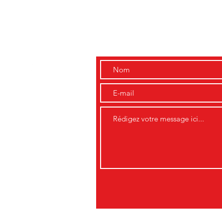
Contact
st.ch
di
7h00